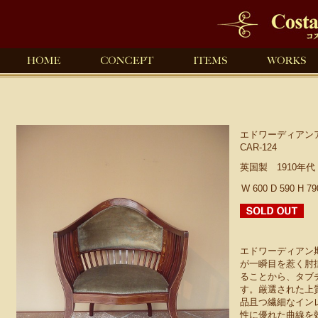
エドワーディアン
CAR-124
英国製 1910年
W 600 D 590 H 7
エドワーディアン
が一瞬目を惹く肘
ることから、タブ
す。厳選された上
品且つ繊細なイン
性に優れた曲線を