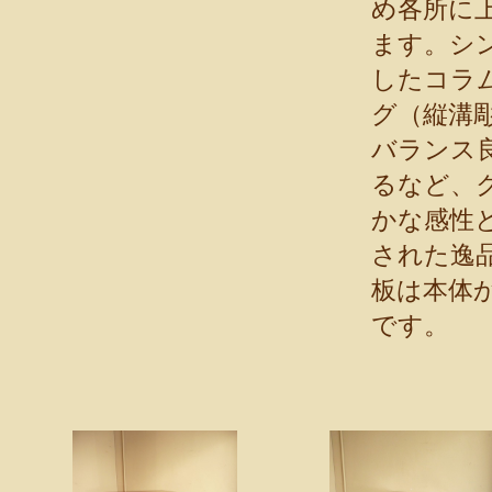
め各所に
ます。シ
したコラ
グ（縦溝
バランス
るなど、
かな感性
された逸
板は本体
です。