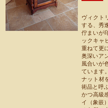
ヴィクト
する、秀
佇まいが
ックキャ
重ねて更
奥深いア
風合いが
ています
ナット材
術品と呼
かつ高級
イ（象嵌