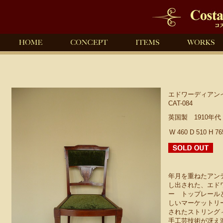
エドワーディアン
CAT-084
英国製 1910年
W 460 D 510 H 7
年月を重ねたアン
し出された、エド
ー トップレール
しいマーケットリ
されたストリング
手工芸技術が冴え