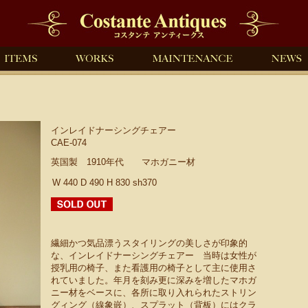
インレイドナーシングチェアー
CAE-074
英国製 1910年代 マホガニー材
W 440 D 490 H 830 sh370
繊細かつ気品漂うスタイリングの美しさが印象的
な、インレイドナーシングチェアー 当時は女性が
授乳用の椅子、また看護用の椅子として主に使用さ
れていました。年月を刻み更に深みを増したマホガ
ニー材をベースに、各所に取り入れられたストリン
グィング（線象嵌）、スプラット（背板）にはクラ