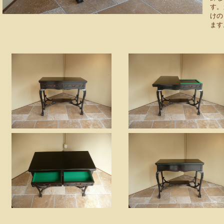
す。
けの
ます