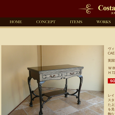
ヴィ
CAE
英国
W 
H 7
レイ
スタ
た上
を見
飾な