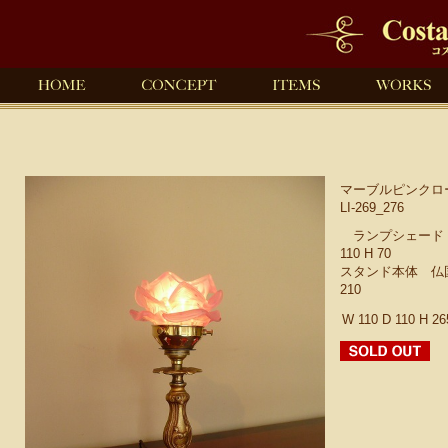
マーブルピンクロ
LI-269_276
ランプシェード 仏
110 H 70
スタンド本体 仏国製 
210
W 110 D 110 H 2