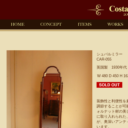
シュバルミラー
CAR-055
英国製 1930年
W 480 D 450 H 1
装飾性と利便性を
調節することが可
ォルナット材の美
に取り入れられた
が、奥深いアンテ
います。