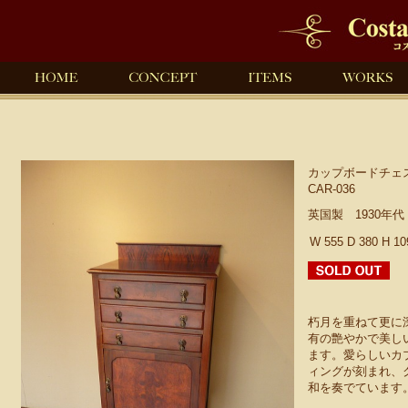
カップボードチェ
CAR-036
英国製 1930年
W 555 D 380 H 1
朽月を重ねて更に
有の艶やかで美し
ます。愛らしいカ
ィングが刻まれ、
和を奏でています