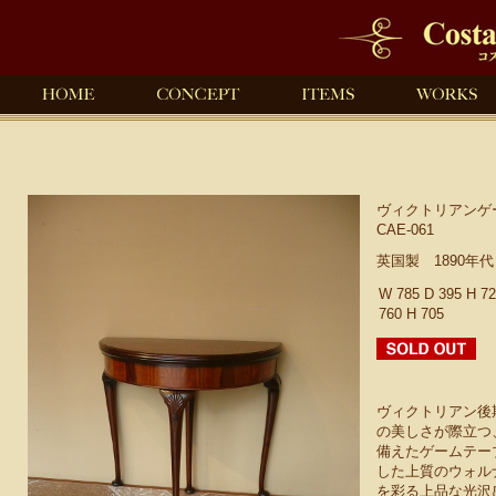
ヴィクトリアンゲ
CAE-061
英国製 1890年
W 785 D 395 
760 H 705
ヴィクトリアン後
の美しさが際立つ
備えたゲームテー
した上質のウォル
を彩る上品な光沢