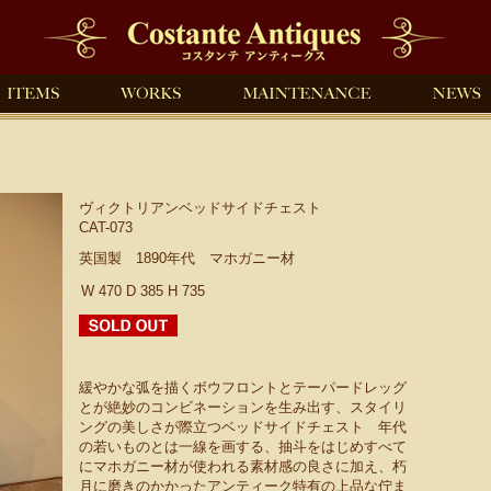
ヴィクトリアンベッドサイドチェスト
CAT-073
英国製 1890年代 マホガニー材
W 470 D 385 H 735
緩やかな弧を描くボウフロントとテーパードレッグ
とが絶妙のコンビネーションを生み出す、スタイリ
ングの美しさが際立つベッドサイドチェスト 年代
の若いものとは一線を画する、抽斗をはじめすべて
にマホガニー材が使われる素材感の良さに加え、朽
月に磨きのかかったアンティーク特有の上品な佇ま