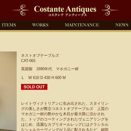
ネストオブテーブルズ
CAT-065
英国製 1890年代 マホガニー材
L
W 610 D 430 H 600 M
レイトヴィクトリアンに生み出された、スタイリン
グの美しさが際立つネストオブテーブルズ 上質の
マホガニー材の艶やかな木目が最大限に活かされ
た、トップのコーティングされたヴェニアリングを
はじめ、流麗なカブリオールレッグにはクラシカル
なシェルカーヴィングが上品に配されるなど、細部