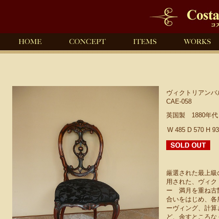
ヴィクトリアンバ
CAE-058
英国製 1880年
W 485 D 570 H 9
厳選された最上級
用された、ヴィク
ー 満月を重ね古
合いをはじめ、各
ーヴィング、計算
ど、余すところな