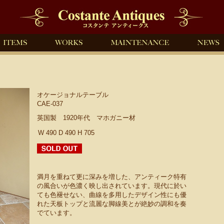
オケージョナルテーブル
CAE-037
英国製 1920年代 マホガニー材
W 490 D 490 H 705
満月を重ねて更に深みを増した、アンティーク特有
の風合いが色濃く映し出されています。現代に於い
ても色褪せない、曲線を多用したデザイン性にも優
れた天板トップと流麗な脚線美とが絶妙の調和を奏
でています。