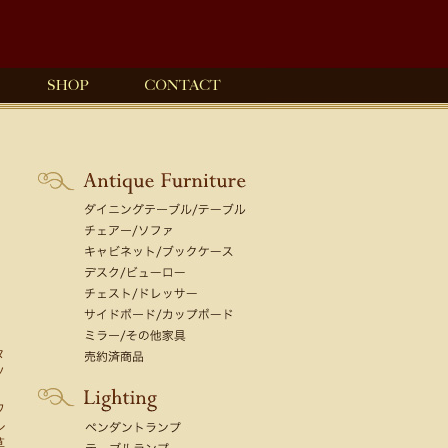
タ
ソ
、
ウ
ル
草