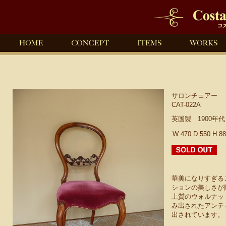
サロンチェアー
CAT-022A
英国製 1900年
W 470 D 550 H 8
華美になりすぎる
ションの美しさ
上質のウォルナッ
み出されたアンテ
出されています。