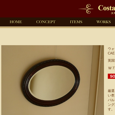
ウォ
CAE
英国
W 7
厳選
い杢
バル
ング
す。