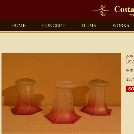
クラ
LIS-
英国
155