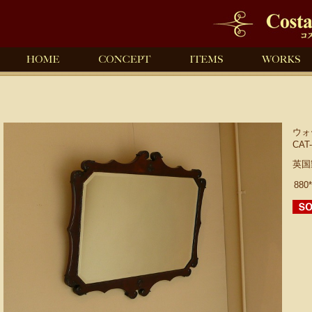
ウォ
CAT-
英国
880