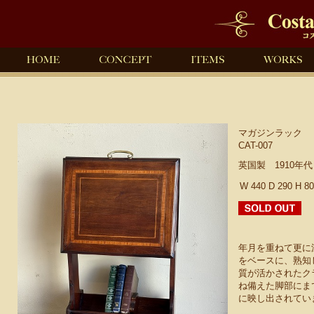
マガジンラック
CAT-007
英国製 1910年
W 440 D 290 H 8
年月を重ねて更に
をベースに、熟知
質が活かされたク
ね備えた脚部にま
に映し出されてい