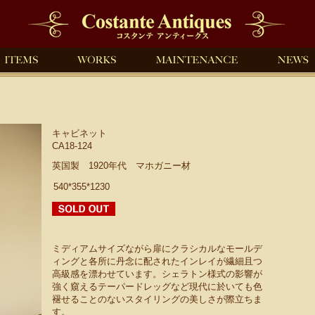
キャビネット
CA18-124
英国製 1920年代 マホガニー材
540*355*1230
ミディアムサイズながら扉にクラシカルなモールデ
ィングと各所に丹念に配されたインレイが繊細且つ
高級感を漂わせています。シェラトン様式の影響が
強く窺えるテーパードレッグなど現代に於いても色
褪せることのないスタイリングの美しさが際立ちま
す。