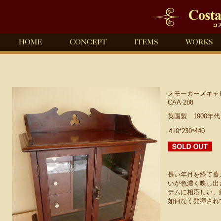
スモーカーズキャ
CAA-288
英国製 1900年
410*230*440
長い年月を経て蓄
いが色濃く映し出
テムに相応しい、
如何なく発揮され