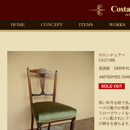
サロンチェアー
CA17-086
英国製 1900年
440*500*855 SH4
長い年月を経て生
ークの魅力が色濃
うローズウッドを
ットに配されたフ
の輝きを放ちます