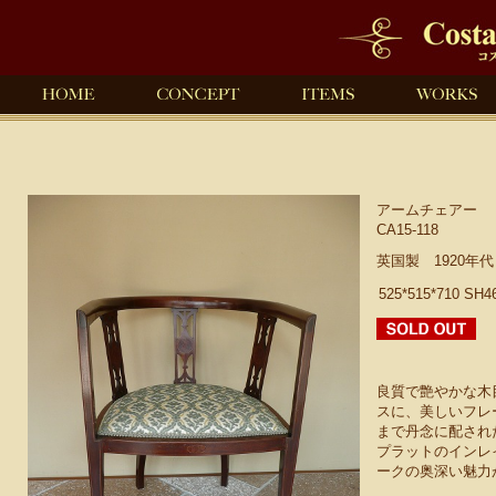
アームチェアー
CA15-118
英国製 1920年
525*515*710 SH4
良質で艶やかな木
スに、美しいフレ
まで丹念に配され
プラットのインレ
ークの奥深い魅力