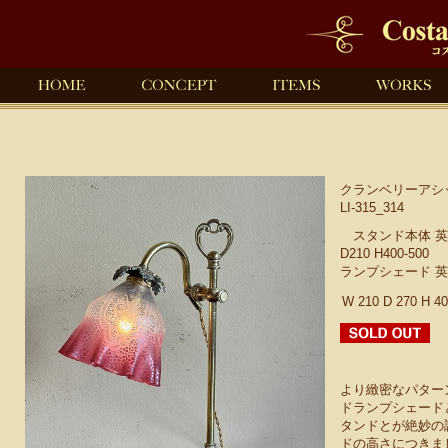
クランベリーアシ
LI-315_314
スタンド本体 英国製
D210 H400-500
ランプシェード 英国製 
W 210 D 270 H 4
より緻密なパター
ドランプシェード
タンドとが絶妙の
ドの高さにつきま