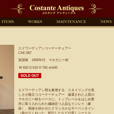
エドワーディアンコーナーチェアー
CAE-087
英国製 1900年代 マホガニー材
W 650 D 610 H 765 sh445
エドワーディアン期を象徴する、スタイリングの美
しさが随立つコーナーチェアー 厳選された上質の
マホガニー材をベースに、トップレールをはじめ要
所に取り入れられた繊細且つ上品なインレイ（象
嵌）、曲線を効かせたクラシカルなサーペンタイン
（曲がりくねった、蛇行したなどの意）シートな