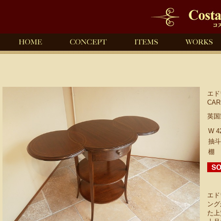
エド
CAR
英国
W 4
抽斗
棚 
エド
ング
た上