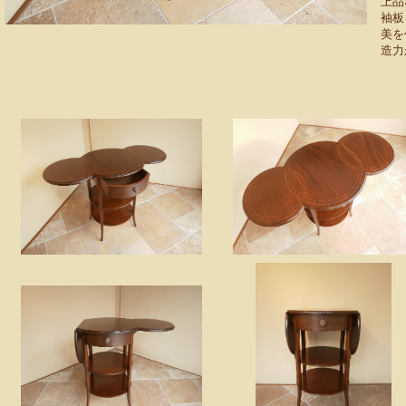
上品
袖板
美を
造力