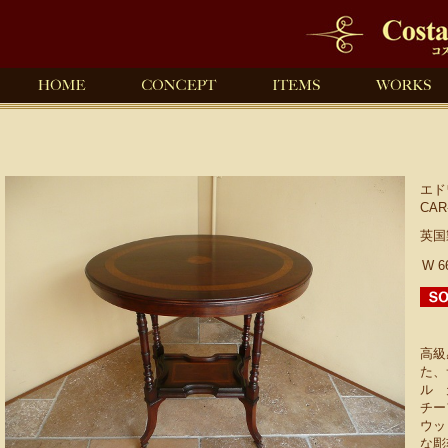
エド
CAR
英国
W 6
高級
た、
ル 
チー
ウッ
な彫