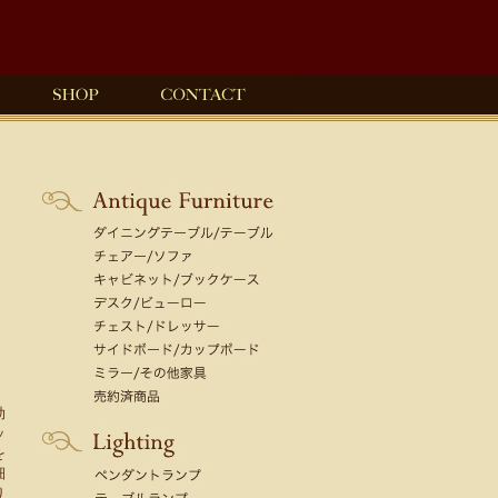
効
ッ
を
細
り