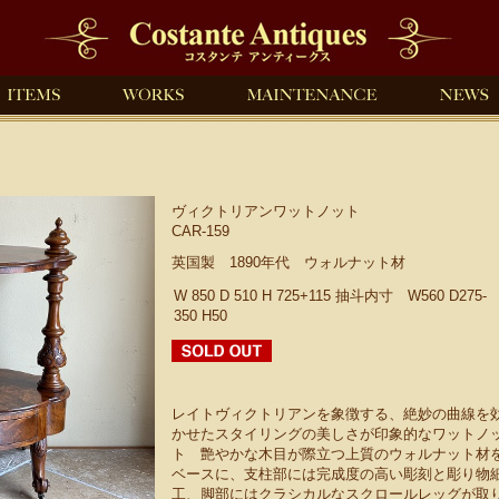
ヴィクトリアンワットノット
CAR-159
英国製 1890年代 ウォルナット材
W 850 D 510 H 725+115 抽斗内寸 W560 D275-
350 H50
レイトヴィクトリアンを象徴する、絶妙の曲線を
かせたスタイリングの美しさが印象的なワットノ
ト 艶やかな木目が際立つ上質のウォルナット材
ベースに、支柱部には完成度の高い彫刻と彫り物
工、脚部にはクラシカルなスクロールレッグが取