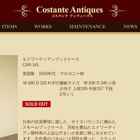
エドワーディアンブックケース
CAR-141
英国製 1910年代 マホガニー材
W 695 D 320 H 970
棚板サイズ W 630 D 240 ※高
さ内寸 上段195 中段157 下段
270ミリ
日本の住居事情に適した、サイズバランスに優れた
スモールブックケース 月桂を重ねたエドワーディ
アン期特有の上品な佇まいが全面に映し出されてい
ます。左右扉のパネルには貝殻を模った、クラシカ