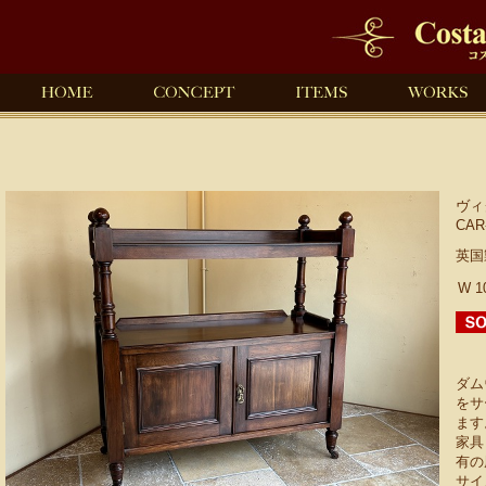
ヴィ
CAR
英国
W 1
ダム
をサ
ます
家具
有の
サイ